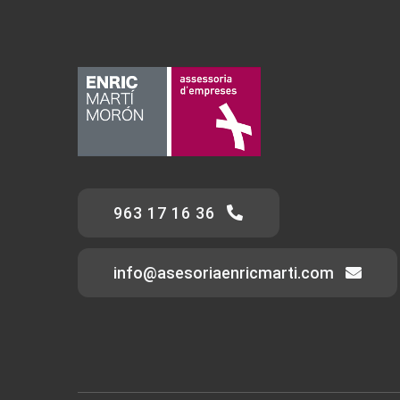
963 17 16 36
info@asesoriaenricmarti.com