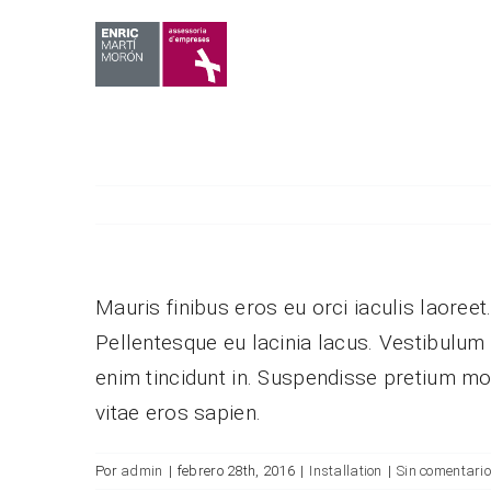
Saltar
al
contenido
Mauris finibus eros eu orci iaculis laoreet.
Pellentesque eu lacinia lacus. Vestibulu
enim tincidunt in. Suspendisse pretium mol
vitae eros sapien.
Por
admin
|
febrero 28th, 2016
|
Installation
|
Sin comentari